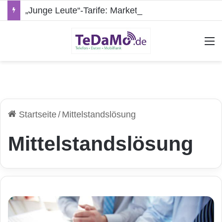
„Junge Leute“-Tarife: Marketing-Trick oder echte Vorteile?
A
Startseite
/
Mittelstandslösung
Mittelstandslösung