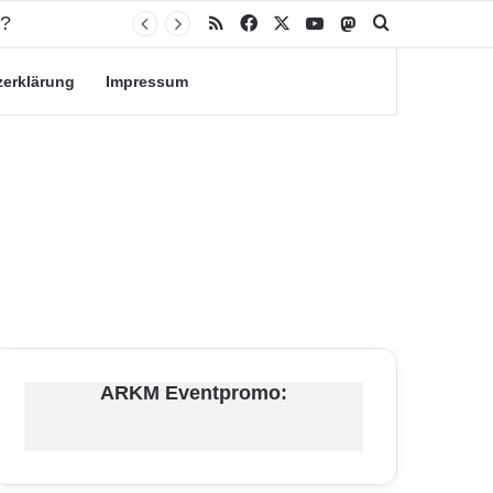
n?
RSS
Facebook
X
YouTube
Mastodon
Suche nach
zerklärung
Impressum
ARKM Eventpromo: