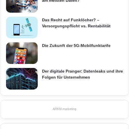
am meisten Daten?
Mobilfunkprovider
Netzbetreiber
Das Recht auf Funklöcher? –
Nokia
RCS-e
Versorgungspflicht vs. Rentabilität
Rich Communication Suite enhanced
Die Zukunft der 5G-Mobilfunktarife
Samsung
SonyEricsson
Vodafone
Der digitale Pranger: Datenleaks und ihre
Folgen für Unternehmen
ARKM.marketing