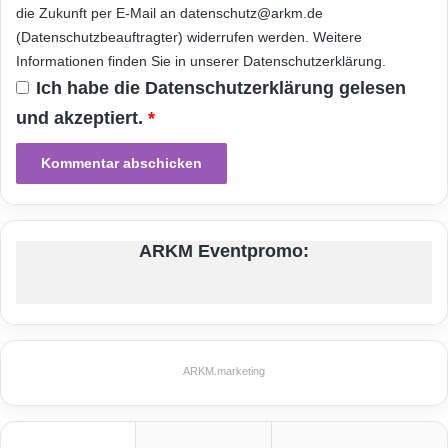
2
die Zukunft per E-Mail an datenschutz@arkm.de
unterschiedlicher Netzbetreiber miteinander
(Datenschutzbeauftragter) widerrufen werden. Weitere
Informationen finden Sie in unserer
Datenschutzerklärung
.
Nachrichten und Dateien austauschen und
Ich habe die
Datenschutzerklärung
gelesen
Videotelefonate führen können, hat die GSMA
und akzeptiert.
*
umfangreiche so genannte
Interoperabilitätstests entwickelt. Jeder
Netzbetreiber, der RCS-e anbieten möchte,
muss zur Sicherung der hohen Qualitäts- und
ARKM Eventpromo:
Sicherheitsansprüche und der Verfügbarkeit
von RCS-e diese Tests durchlaufen und hierfür
zertifiziert werden.
ARKM.marketing
Zu den Mobilfunk-Netzbetreibern, die den
Dienst in Deutschland unterstützen werden,