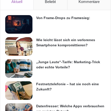
Aktuell
Beliebt
Kommentare
zählen neben Vodafone auch die
Deutsche
Telekom
und O2. Smartphones mit
Von Frame-Drops zu Framesieg:
vorinstallierter RCS-e-Software werden
beispielsweise von Geräteherstellern wie HTC,
Huawei, LG, Nokia, Samsung und
Wie leicht lässt sich ein verlorenes
Smartphone kompromittieren?
SonyEricsson kommen. Weitere Details zu
RCS-e werden zeitnah zum Start des Dienstes
„Junge Leute“-Tarife: Marketing-Trick
bei Vodafone bekannt gegeben.
oder echte Vorteile?
ARKM.marketing
Festnetztelefonie – hat sie noch eine
Zukunft?
Datenfresser: Welche Apps verbrauchen
HTC
Huawei
LG