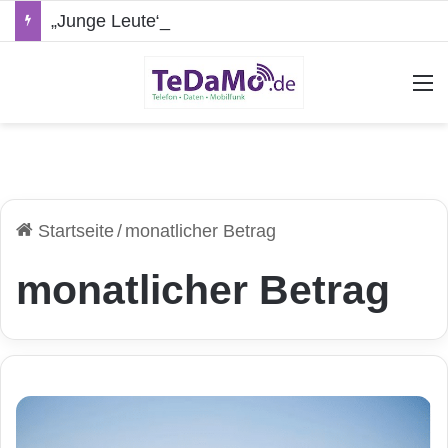
„Junge Leute“-Tarife: Marketing-Trick oder echte Vorteile?
A
Startseite
/
monatlicher Betrag
monatlicher Betrag