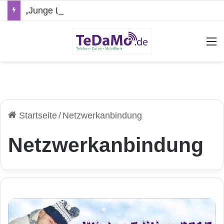
„Junge Leute“-Tarife: Marketing-Trick oder echte Vorteile?
A
Startseite
/
Netzwerkanbindung
Netzwerkanbindung