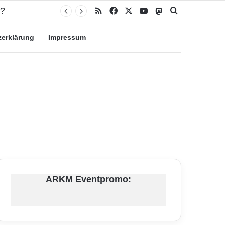
RSS
Facebook
X
YouTube
Mastodon
Suche nach
zerklärung
Impressum
ARKM Eventpromo: