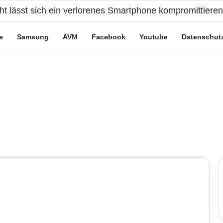
eute“-Tarife: Marketing-Trick oder echte Vorteile?
e
Samsung
AVM
Facebook
Youtube
Datenschut