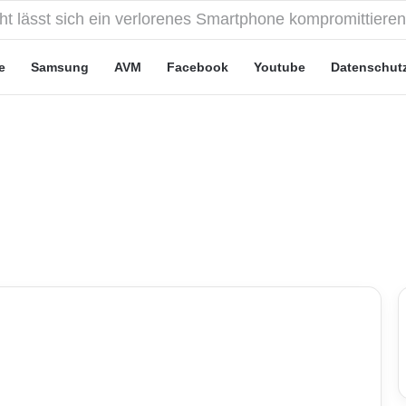
eute“-Tarife: Marketing-Trick oder echte Vorteile?
e
Samsung
AVM
Facebook
Youtube
Datenschut