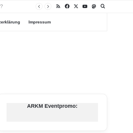
RSS
Facebook
X
YouTube
Mastodon
Suche nach
zerklärung
Impressum
ARKM Eventpromo: