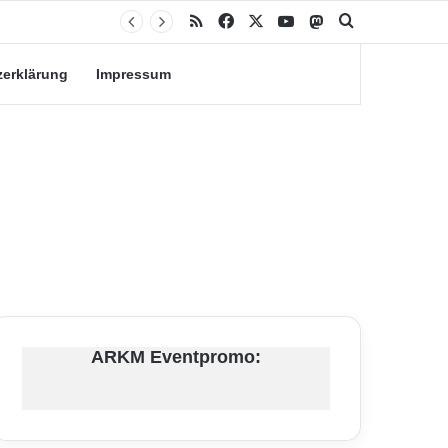
RSS
Facebook
X
YouTube
Mastodon
Suche nach
zerklärung
Impressum
ARKM Eventpromo: