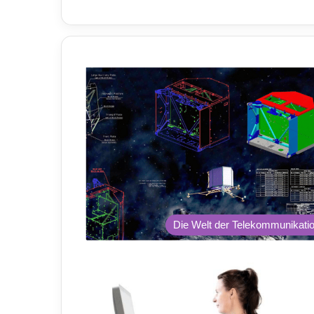
bse
ite
Die Welt der Telekommunikati