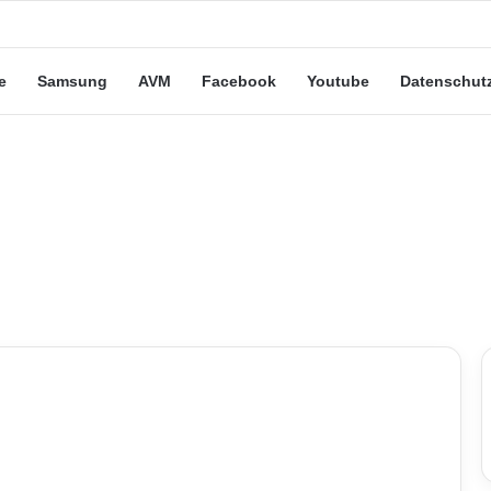
eute“-Tarife: Marketing-Trick oder echte Vorteile?
e
Samsung
AVM
Facebook
Youtube
Datenschut