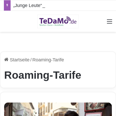
„Junge Leute“-Tarife: Marketing-Trick oder echte Vorteile?
A
Startseite
/
Roaming-Tarife
Roaming-Tarife