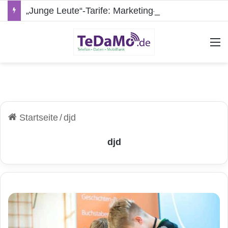
„Junge Leute“-Tarife: Marketing-Trick oder echte Vorteile?
A
Startseite
/
djd
djd