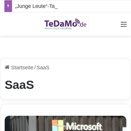
„Junge Leute“-Tarife: Marketing-Trick oder echte Vorteile?
A
Startseite
/
SaaS
SaaS