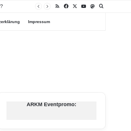
n?
RSS
Facebook
X
YouTube
Mastodon
Suche nach
zerklärung
Impressum
ARKM Eventpromo: