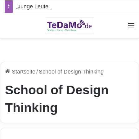
„Junge Leute“-Tarife: Marketing-Trick oder echte Vorteile?
A
Startseite
/
School of Design Thinking
School of Design
Thinking