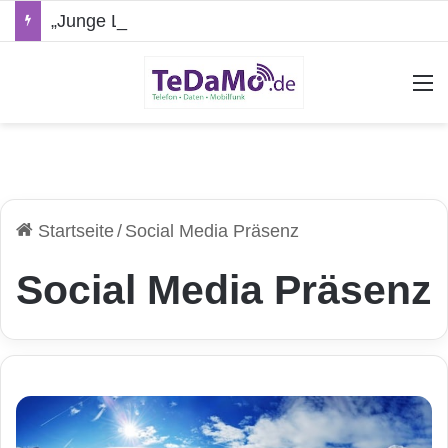
„Junge Leute“-Tarife: Marketing-Trick oder echte Vorteile?
A
Startseite
/
Social Media Präsenz
Social Media Präsenz