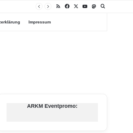
RSS
Facebook
X
YouTube
Mastodon
Suche nach
zerklärung
Impressum
ARKM Eventpromo: