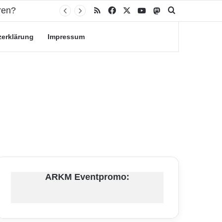
ren?
RSS
Facebook
X
YouTube
Mastodon
Suche nach
zerklärung
Impressum
ARKM Eventpromo: