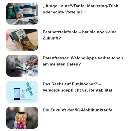
b
„Junge Leute“-Tarife: Marketing-Trick
n
oder echte Vorteile?
Quelle: djd
i
s
Festnetztelefonie – hat sie noch eine
ARKM.marketing
Zukunft?
Datenfresser: Welche Apps verbrauchen
am meisten Daten?
Beratung im Fachhandel
Betriebssystem
Computeruhren
Digitale Alleskönner
Das Recht auf Funklöcher? –
Versorgungspflicht vs. Rentabilität
Ratgeberzentrale.de
Smartphones
Speicherkapazität
Tablets
Die Zukunft der 5G-Mobilfunktarife
Verbraucherportal
Weihnachtsbaum