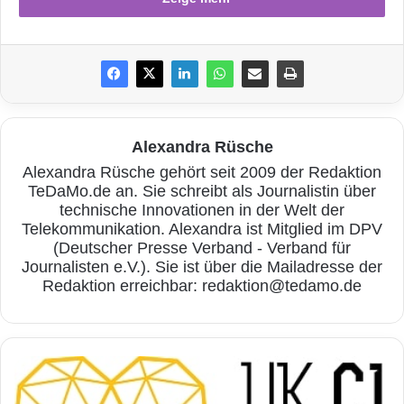
im Fachhandel schützt vor
Fehlentscheidungen und kann auch durch
Informationen im Web nicht vollends ersetzt
werden“, meint Fachjournalist Martin Blömer
vom Verbraucherportal
Ratgeberzentrale.de
.
Alexandra Rüsche
Alexandra Rüsche gehört seit 2009 der Redaktion
TeDaMo.de an. Sie schreibt als Journalistin über
technische Innovationen in der Welt der
Telekommunikation. Alexandra ist Mitglied im DPV
(Deutscher Presse Verband - Verband für
Journalisten e.V.). Sie ist über die Mailadresse der
Redaktion erreichbar: redaktion@tedamo.de
D
e
u