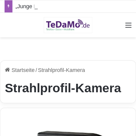
„Junge Leute“-Tarife: Marketing-Trick oder echte Vorteile?
A
Startseite
/
Strahlprofil-Kamera
Strahlprofil-Kamera