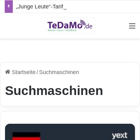
„Junge Leute“-Tarife: Marketing-Trick oder echte Vorteile?
A
Startseite
/
Suchmaschinen
Suchmaschinen