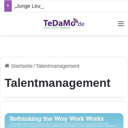
„Junge Leute“-Tarife: Marketing-Trick oder echte Vorteile?
A
Startseite
/
Talentmanagement
Talentmanagement