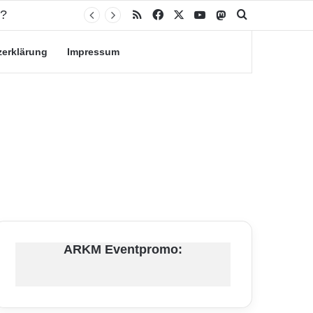
n?
RSS
Facebook
X
YouTube
Mastodon
Suche nach
zerklärung
Impressum
ARKM Eventpromo: