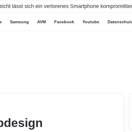
e Leute“-Tarife: Marketing-Trick oder echte Vorteile?
e
Samsung
AVM
Facebook
Youtube
Datenschut
ebdesign