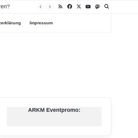
RSS
Facebook
X
YouTube
Mastodon
Suche nach
zerklärung
Impressum
ARKM Eventpromo: