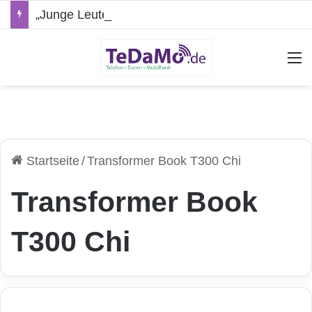
„Junge Leute“-Tarife: Marketing-Trick oder echte Vorteile?
A
Startseite
/
Transformer Book T300 Chi
Transformer Book
T300 Chi