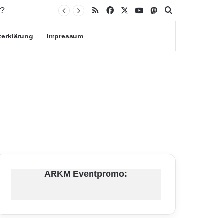
n?
RSS
Facebook
X
YouTube
Mastodon
Suche nach
zerklärung
Impressum
ARKM Eventpromo: