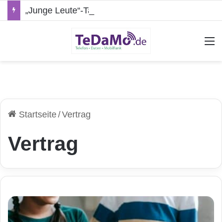
„Junge Leute“-Tarife: Marketing-Trick oder echte Vorteile?
A
Startseite
/
Vertrag
Vertrag