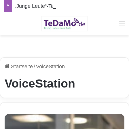
„Junge Leute“-Tarife: Marketing-Trick oder echte Vorteile?
A
Startseite
/
VoiceStation
VoiceStation