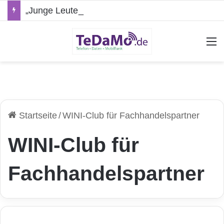
„Junge Leute“-Tarife: Marketing-Trick oder echte Vorteile?
A
Startseite
/
WINI-Club für Fachhandelspartner
WINI-Club für
Fachhandelspartner