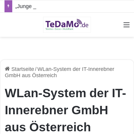
„Junge Leute“-Tarife: Marketing-Trick oder echte Vorteile?
A
Startseite
/
WLan-System der IT-Innerebner
GmbH aus Österreich
WLan-System der IT-
Innerebner GmbH
aus Österreich