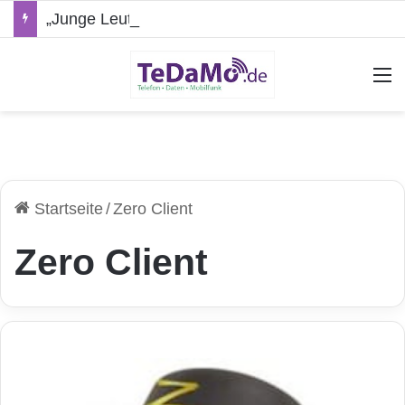
„Junge Leute“-Tarife: Marketing-Trick oder echte Vorteile?
A
Startseite
/
Zero Client
Zero Client