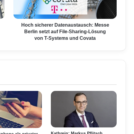
c
h
e
r
Hoch sicherer Datenaustausch: Messe
e
Berlin setzt auf File-Sharing-Lösung
r
von T-Systems und Covata
D
a
t
e
n
a
u
s
t
a
u
s
c
h
:
Kathrein: Markus Pflitsch
phone als privater