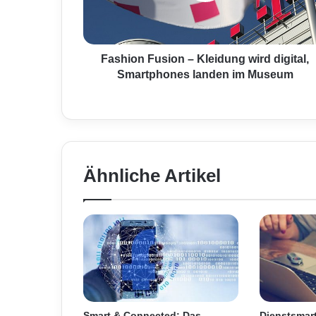
n
F
u
s
Fashion Fusion – Kleidung wird digital,
i
Smartphones landen im Museum
o
n
–
K
l
e
Ähnliche Artikel
i
d
u
n
g
w
i
r
d
d
Smart & Connected: Das
Dienstsmart