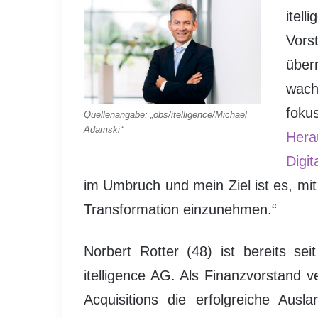
ite
Vor
übe
wac
foku
Quellenangabe: „obs/itelligence/Michael
Adamski“
Hera
Digit
im Umbruch und mein Ziel ist es, mit i
Transformation einzunehmen.“
Norbert Rotter (48) ist bereits se
itelligence AG. Als Finanzvorstand 
Acquisitions die erfolgreiche Ausl