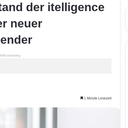
and der itelligence
er neuer
zender
RKM.marketing
1 Minute Lesezeit