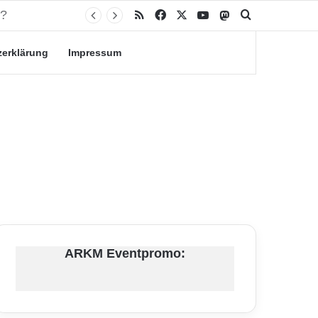
RSS
Facebook
X
YouTube
Mastodon
Suche nach
zerklärung
Impressum
ARKM Eventpromo: