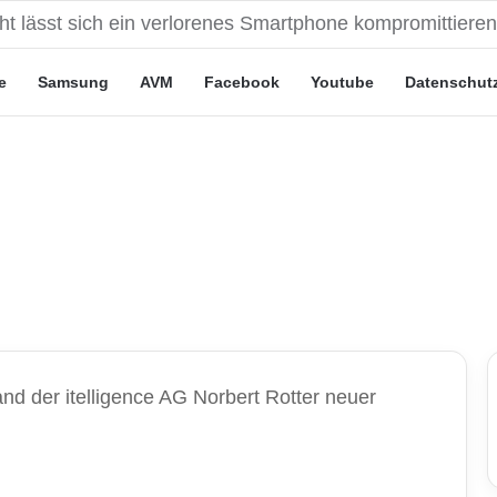
eute“-Tarife: Marketing-Trick oder echte Vorteile?
e
Samsung
AVM
Facebook
Youtube
Datenschut
nd der itelligence AG Norbert Rotter neuer