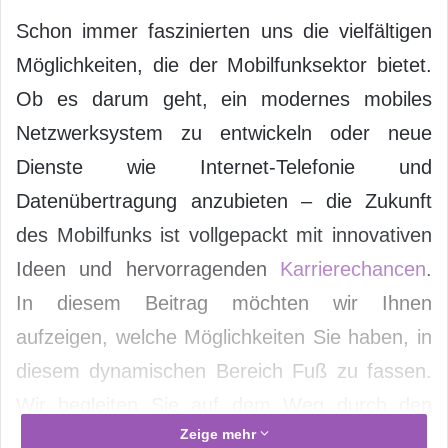
Schon immer faszinierten uns die vielfältigen
Möglichkeiten, die der Mobilfunksektor bietet.
Ob es darum geht, ein modernes mobiles
Netzwerksystem zu entwickeln oder neue
Dienste wie Internet-Telefonie und
Datenübertragung anzubieten – die Zukunft
des Mobilfunks ist vollgepackt mit innovativen
Ideen und hervorragenden
Karrierechancen
.
In diesem Beitrag möchten wir Ihnen
aufzeigen, welche Möglichkeiten Sie haben, in
diesem dynamischen Bereich Fuß zu fassen.
Wir begleiten Sie auf dem Weg durch den
Zeige mehr
Mobilfunksektor und helfen Ihnen so bei der