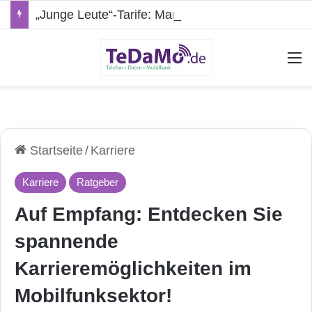
„Junge Leute“-Tarife: Marketing-Trick oder echte Vorteile?
A
Startseite
/
Karriere
Karriere
Ratgeber
Auf Empfang: Entdecken Sie
spannende
Karrieremöglichkeiten im
Mobilfunksektor!