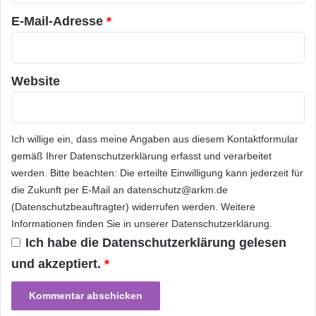
r
b
Herausforderung anzunehmen, sollten Sie den
s
e
E-Mail-Adresse
*
Mobilfunksektor unbedingt als mögliche
a
i
m
t
Karriereoption in Betracht ziehen!
m
s
e
a
Website
l
l
Welche Positionen bieten sich
t
l
im Mobilfunksektor an?
t
a
Ich willige ein, dass meine Angaben aus diesem Kontaktformular
g
gemäß Ihrer
Datenschutzerklärung
erfasst und verarbeitet
Im Mobilfunksektor gibt es eine Vielzahl von
werden. Bitte beachten: Die erteilte Einwilligung kann jederzeit für
Karrieremöglichkeiten für unterschiedliche
die Zukunft per E-Mail an datenschutz@arkm.de
Fachrichtungen und Qualifikationen. Hier sind
(Datenschutzbeauftragter) widerrufen werden. Weitere
Informationen finden Sie in unserer
Datenschutzerklärung
.
einige der gängigsten Positionen:
Ich habe die
Datenschutzerklärung
gelesen
und akzeptiert.
*
Netzwerktechniker: Diese Fachleute sind
für die Planung, Installation und Wartung