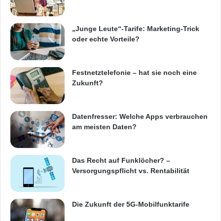
und Trends, um effektive Kampagnen zu
gestalten.
„Junge Leute“-Tarife: Marketing-Trick
oder echte Vorteile?
IT-Spezialisten: In der Mobilfunkbranche
werden IT-Experten benötigt, um
Festnetztelefonie – hat sie noch eine
komplexe Systeme zu entwerfen und zu
Zukunft?
implementieren. Sie sorgen dafür, dass die
Technologie reibungslos funktioniert und
Datenfresser: Welche Apps verbrauchen
ständig verbessert wird.
am meisten Daten?
Kundenservice-Mitarbeiter: Diese
Mitarbeiter sind für die Betreuung von
Das Recht auf Funklöcher? –
Versorgungspflicht vs. Rentabilität
Kunden zuständig. Sie beantworten
Fragen, lösen Probleme und stellen sicher,
Die Zukunft der 5G-Mobilfunktarife
dass die Kunden zufrieden sind.