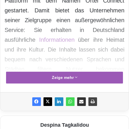
Plattform mit dem Namen Ortel Connect
gestartet. Damit bietet das Unternehmen
seiner Zielgruppe einen außergewöhnlichen
Service: Sie erhalten in Deutschland
ausführliche
Informationen
über ihre Heimat
und ihre Kultur. Die Inhalte lassen sich dabei
bequem nach verschiedenen Sprachen und
Städten filtern. Nutzer bekommen
Zeige mehr
kontinuierlich aktuelle Informationen zu
unterschiedlichen Themenbereichen wie
Kultur, Events und Sport sowie behördliche
Informationen.
„Ortel Mobile möchte Menschen mit
Despina Tagkalidou