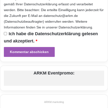
Gottesdiensten in den jeweiligen deutschen
gemäß Ihrer
Datenschutzerklärung
erfasst und verarbeitet
Regionen. Zudem gibt es Sport- und
werden. Bitte beachten: Die erteilte Einwilligung kann jederzeit für
die Zukunft per E-Mail an datenschutz@arkm.de
Musiknews, die für die einzelnen Zielgruppen
(Datenschutzbeauftragter) widerrufen werden. Weitere
relevant sind. Daneben finden Nutzer Hinweise
Informationen finden Sie in unserer
Datenschutzerklärung
.
zum Ankommen in Deutschland, etwa Tipps
Ich habe die
Datenschutzerklärung
gelesen
zum Deutsch Lernen per App. Die Seite bietet
und akzeptiert.
*
aber auch allgemeine Informationen zu
Behördenadressen, Beratungsstellen oder
dem Gesundheitssystem in Deutschland.
ARKM Eventpromo:
Quelle: Ortel Mobile GmbH/STRAUB &
STRAUB GmbH
ARKM.marketing
ARKM.marketing