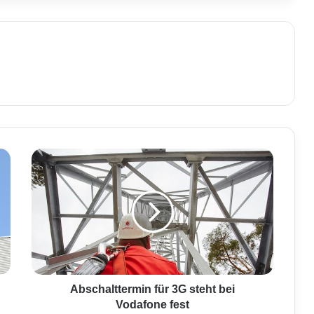
A
b
s
c
h
a
l
t
t
e
Abschalttermin für 3G steht bei
r
Vodafone fest