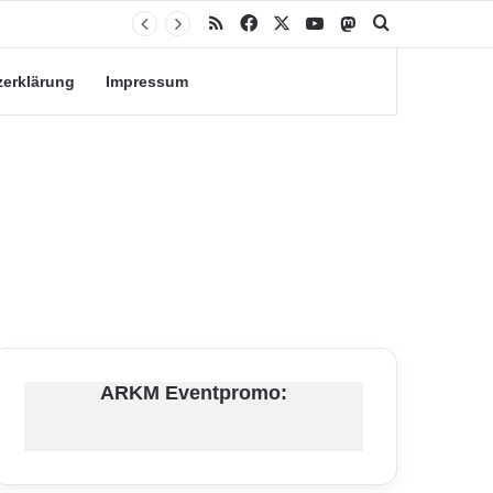
RSS
Facebook
X
YouTube
Mastodon
Suche nach
zerklärung
Impressum
ARKM Eventpromo: