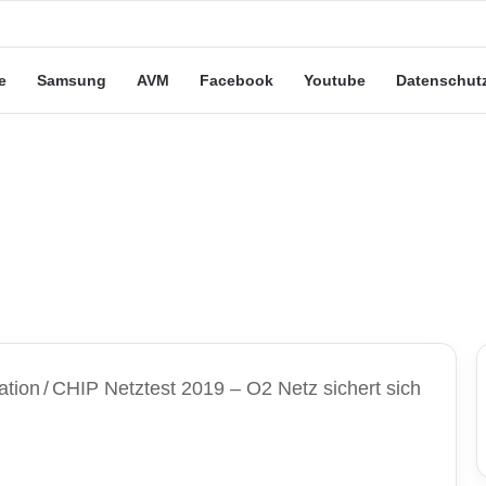
eute“-Tarife: Marketing-Trick oder echte Vorteile?
e
Samsung
AVM
Facebook
Youtube
Datenschut
ation
/
CHIP Netztest 2019 – O2 Netz sichert sich