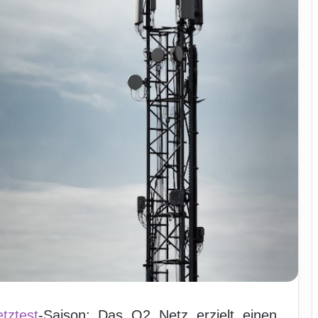
tztest
-Saison: Das O2 Netz erzielt einen