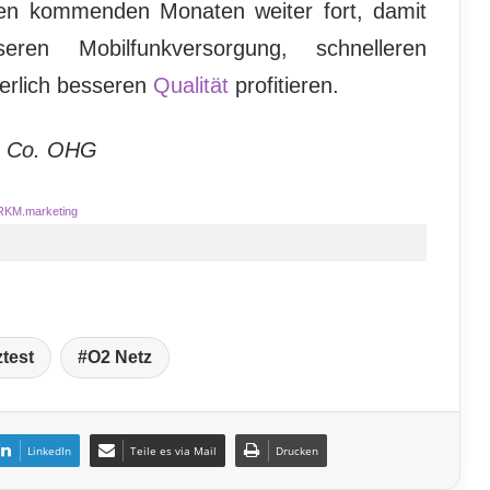
en kommenden Monaten weiter fort, damit
en Mobilfunkversorgung, schnelleren
ierlich besseren
Qualität
profitieren.
& Co. OHG
RKM.marketing
test
O2 Netz
LinkedIn
Teile es via Mail
Drucken