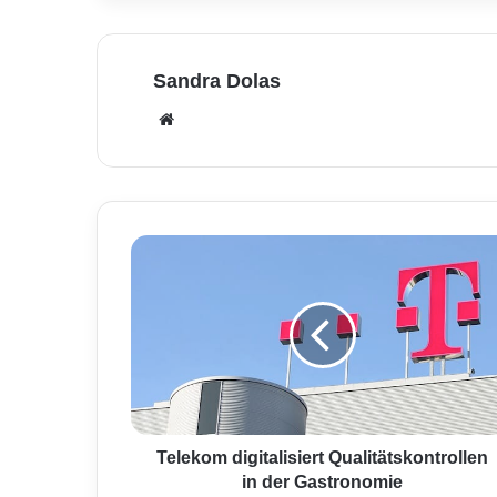
Sandra Dolas
We
bse
ite
T
e
l
e
k
o
m
d
i
g
Telekom digitalisiert Qualitätskontrollen
i
in der Gastronomie