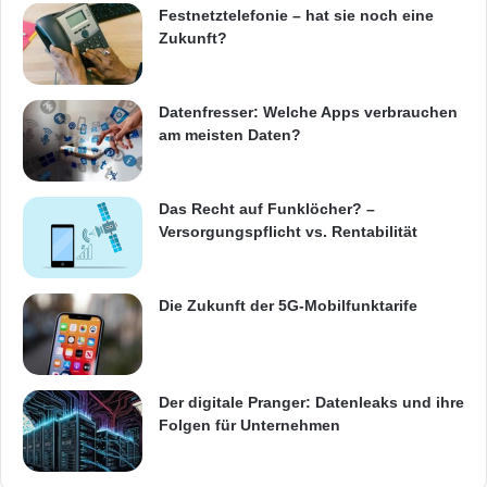
M1) erwerben. Das dreiteilige Zubehör-Set im
Festnetztelefonie – hat sie noch eine
Zukunft?
Wert von 179 Euro gibt es jeweils zum Kauf
der Sony Xperia XZ1 Modelle gratis dazu.
Datenfresser: Welche Apps verbrauchen
am meisten Daten?
Quelle: 100zehn GmbH
Das Recht auf Funklöcher? –
ARKM.marketing
Versorgungspflicht vs. Rentabilität
Die Zukunft der 5G-Mobilfunktarife
Angebot
Headset
Smartphones
Der digitale Pranger: Datenleaks und ihre
SonyXperiaXZ1
Zubehör
Folgen für Unternehmen