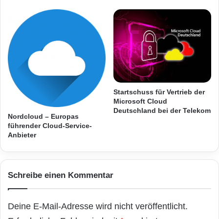
t
kristallklarer Sound
s
p
l
a
t
z
e
s
Startschuss für Vertrieb der
i
Microsoft Cloud
n
Deutschland bei der Telekom
Nordcloud – Europas
d
führender Cloud-Service-
i
Anbieter
e
C
Quelle: 100zehn GmbH
l
o
Ob unterwegs oder daheim: Mit dem
Schreibe einen Kommentar
u
dreiteiligen Sony Zubehör-Set sind Kunden
d
bestens ausgestattet. Die DK60
Deine E-Mail-Adresse wird nicht veröffentlicht.