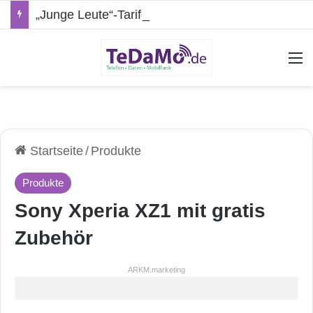
„Junge Leute“-Tarife: Marketing-Trick oder echte Vorteile?
A
Startseite
/
Produkte
Produkte
Sony Xperia XZ1 mit gratis
Zubehör
ARKM.marketing