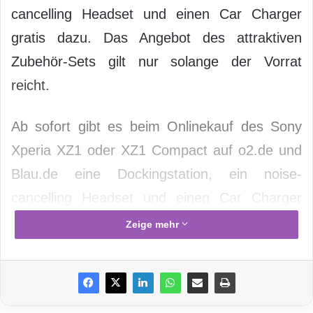
cancelling Headset und einen Car Charger
gratis dazu. Das Angebot des attraktiven
Zubehör-Sets gilt nur solange der Vorrat
reicht.
Ab sofort gibt es beim Onlinekauf des Sony
Xperia XZ1 oder XZ1 Compact auf o2.de und
Blau.de eine Dockingstation, ein noise-
cancelling Headset und einen Car Charger
gratis dazu. Das Angebot des attraktiven
Zeige mehr
Zubehör-Sets gilt nur solange der Vorrat
reicht.