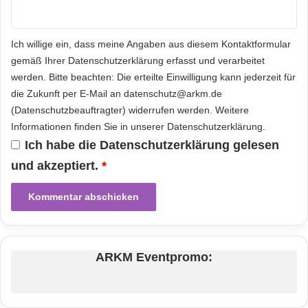
gestalten mit O2 Free und Sony
Smartphones
Ich willige ein, dass meine Angaben aus diesem Kontaktformular
gemäß Ihrer
Datenschutzerklärung
erfasst und verarbeitet
Mit O2 Free leben Kunden ihre mobile Freiheit
werden. Bitte beachten: Die erteilte Einwilligung kann jederzeit für
die Zukunft per E-Mail an datenschutz@arkm.de
voll aus und können zum Beispiel ihre Bilder
(Datenschutzbeauftragter) widerrufen werden. Weitere
und Super-Slow-Motion-Videos über ihr Sony
Informationen finden Sie in unserer
Datenschutzerklärung
.
Xperia direkt auf den sozialen Netzwerken
Ich habe die
Datenschutzerklärung
gelesen
und akzeptiert.
*
posten. Denn mit den großzügigen 10 GB
Highspeed-Datenvolumen
des O2 Free M liegt
es ganz in der Hand der Kunden, wie sie ihr
digitales Leben gestalten.
ARKM Eventpromo:
Das Sony Xperia XZ1 gibt es bei O2 und Blau
in schwarz und blau. In Kombination mit dem