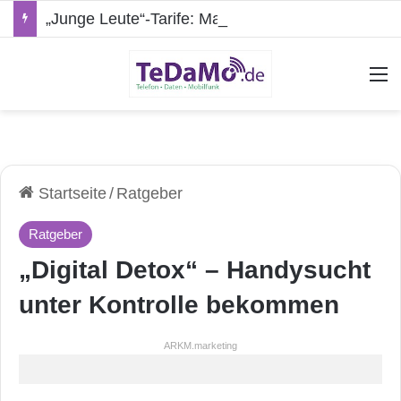
„Junge Leute“-Tarife: Marketing-Trick oder echte Vorteile?
A
Startseite
/
Ratgeber
Ratgeber
„Digital Detox“ – Handysucht
unter Kontrolle bekommen
ARKM.marketing