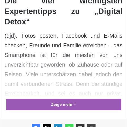
Die vier wichtigsten
Expertentipps zu „Digital
Detox“
(djd). Fotos posten, Facebook und E-Mails
checken, Freunde und Familie erreichen – das
Smartphone ist für die meisten von uns
unverzichtbar geworden, ob Zuhause oder auf
Reisen. Viele unterschätzen dabei jedoch den
damit verbundenen Stress. Denn die ständige
Erreichbarkeit, und sei es auch nur privat,
lässt wenig Luft, einmal richtig auszuspannen.
Zeige mehr
Mit der Smartphone-Invasion kam deshalb
auch der Trend zur digitalen Entgiftung – auf