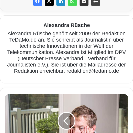
Englisch Digital Detox. Ziel ist es, die Nutzung
des Smartphones im Alltag einzuschränken,
Alexandra Rüsche
sich weniger ablenken zu lassen und wieder
Alexandra Rüsche gehört seit 2009 der Redaktion
verstärkt anderen Aktivitäten nachzugehen.
TeDaMo.de an. Sie schreibt als Journalistin über
Was erst einmal leicht klingt, erfordert häufig
technische Innovationen in der Welt der
Telekommunikation. Alexandra ist Mitglied im DPV
viel Selbstdisziplin und Willenskraft, denn das
(Deutscher Presse Verband - Verband für
Journalisten e.V.). Sie ist über die Mailadresse der
Smartphone ist für viele ein
Redaktion erreichbar: redaktion@tedamo.de
selbstverständlicher Alltagsbegleiter. Eine gute
Vorbereitung hilft bei der „Entgiftung“. Das
Smartphone selbst bietet eine Reihe von
D
a
Möglichkeiten
, um die Nutzung beinahe
t
e
automatisch einzuschränken. Celina Kranich,
n
Expertin bei der
Computerhilfe
der Telekom,
v