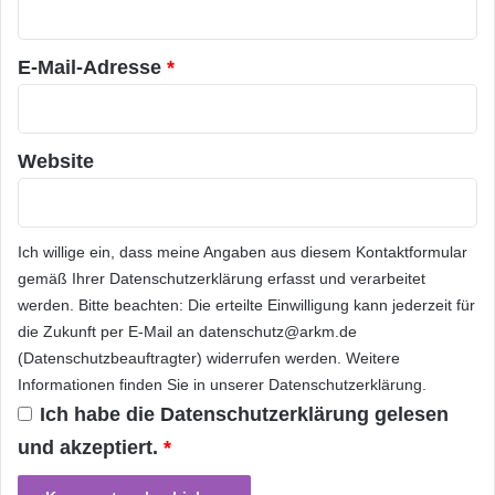
r
weiß das Smartphone, wann es zu schweigen
*
hat. Beim iPhone kann man über den Nicht-
E-Mail-Adresse
*
Stören Modus feste Zeitintervalle festlegen, in
denen niemand stören darf, Ausnahmen
Website
können definiert werden.
Einstellungstipps fürs Smartphone gibt es
Ich willige ein, dass meine Angaben aus diesem Kontaktformular
unter
www.telekom.de/digital-community
oder
gemäß Ihrer
Datenschutzerklärung
erfasst und verarbeitet
unter
www.telekom.de/computerhilfe
.
werden. Bitte beachten: Die erteilte Einwilligung kann jederzeit für
die Zukunft per E-Mail an datenschutz@arkm.de
(Datenschutzbeauftragter) widerrufen werden. Weitere
ARKM.marketing
Informationen finden Sie in unserer
Datenschutzerklärung
.
Ich habe die
Datenschutzerklärung
gelesen
und akzeptiert.
*