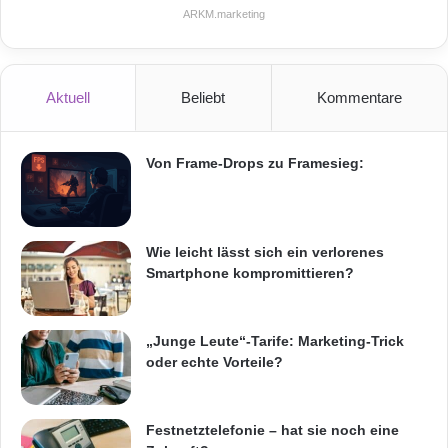
sein Kerngeschäft konzentrieren.
ARKM.marketing
ARKM.marketing
Aktuell
Beliebt
Kommentare
Von Frame-Drops zu Framesieg:
Online Marketing
SEO
Suchmaschinenoptimierung
Wie leicht lässt sich ein verlorenes
Smartphone kompromittieren?
„Junge Leute“-Tarife: Marketing-Trick
oder echte Vorteile?
Festnetztelefonie – hat sie noch eine