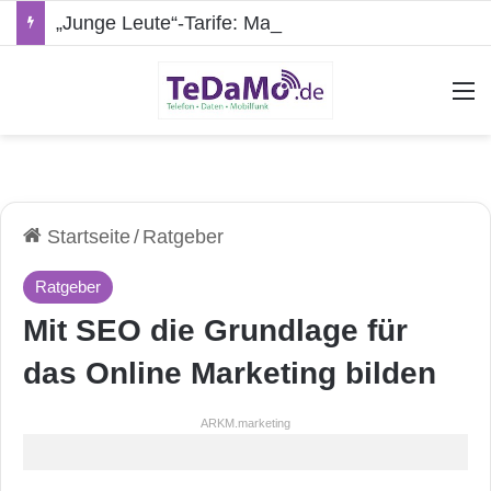
„Junge Leute“-Tarife: Marketing-Trick oder echte Vorteile?
A
Startseite
/
Ratgeber
Ratgeber
Mit SEO die Grundlage für
das Online Marketing bilden
ARKM.marketing