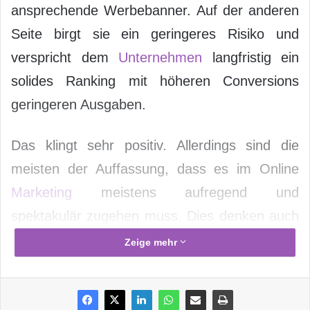
ansprechende Werbebanner. Auf der anderen
Seite birgt sie ein geringeres Risiko und
verspricht dem
Unternehmen
langfristig ein
solides Ranking mit höheren Conversions
geringeren Ausgaben.
Das klingt sehr positiv. Allerdings sind die
meisten der Auffassung, dass es im Online
Marketing
meistens aufregend und
spektakulär zugehen muss. Dies denken auch
die vielen jungen und aufstrebenden
Zeige mehr
Unternehmen. Meistens ist die Rede von
Google AdWords und wie effektiv diese
Kampagnen sind.