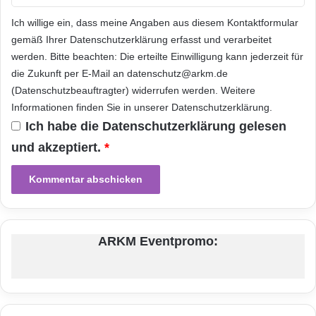
regelmäßig Traffic auf ihre Webseite
Ich willige ein, dass meine Angaben aus diesem Kontaktformular
bekommen.
gemäß Ihrer
Datenschutzerklärung
erfasst und verarbeitet
werden. Bitte beachten: Die erteilte Einwilligung kann jederzeit für
Webseite alleine oder durch
die Zukunft per E-Mail an datenschutz@arkm.de
(Datenschutzbeauftragter) widerrufen werden. Weitere
eine SEO Agentur optimieren?
Informationen finden Sie in unserer
Datenschutzerklärung
.
Ich habe die
Datenschutzerklärung
gelesen
Experten sind sich darüber einig, dass jeder
und akzeptiert.
*
sich auf seine Stärken konzentrieren sollte.
Dadurch werden die besten Ergebnisse erzielt.
Das heißt, dass die Digitalagentur dem
Unternehmen helfen sollte die gewünschten
ARKM Eventpromo:
SEO Ergebnisse zu erzielen. Gleichzeitig sollte
der Kunde in die Expertise der Agentur
vertrauen. Dadurch kann er sich weiterhin auf