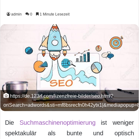
admin
0
1 Minute Lesezeit
https://de.123rf.com/lizenzfreie-bilder/seo.html?
oriSearch=adwords&sti=mf8bsrecfn0h42ytx1|&mediapopup
Die
Suchmaschinenoptimierung
ist weniger
spektakulär als bunte und optisch