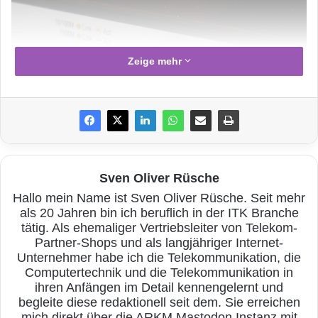
Zeige mehr
Sven Oliver Rüsche
Hallo mein Name ist Sven Oliver Rüsche. Seit mehr
als 20 Jahren bin ich beruflich in der ITK Branche
tätig. Als ehemaliger Vertriebsleiter von Telekom-
Partner-Shops und als langjähriger Internet-
Unternehmer habe ich die Telekommunikation, die
Foto: Bru-No / Pixabay
Computertechnik und die Telekommunikation in
ihren Anfängen im Detail kennengelernt und
Refurbishing mit voller
begleite diese redaktionell seit dem. Sie erreichen
mich direkt über die ARKM Mastodon Instanz mit