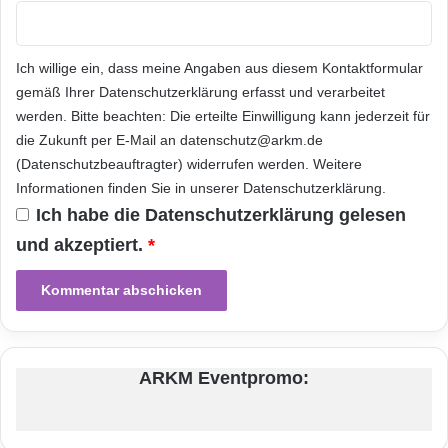
Umwelt und hilft 3. Welt
Ich willige ein, dass meine Angaben aus diesem Kontaktformular
Aber auch der Umweltgedanke sollte Punkten.
gemäß Ihrer
Datenschutzerklärung
erfasst und verarbeitet
Der Refurbishing Marktplatz bietet ebenso an,
werden. Bitte beachten: Die erteilte Einwilligung kann jederzeit für
dass Sie Ihre überschüssige (ältere) Hardware
die Zukunft per E-Mail an datenschutz@arkm.de
(Datenschutzbeauftragter) widerrufen werden. Weitere
spenden können. Im Gegensatz zum
Informationen finden Sie in unserer
Datenschutzerklärung
.
Elektroschrott besteht dann wenigstens noch
Ich habe die
Datenschutzerklärung
gelesen
die Möglichkeit, dass diese Hardware einer
und akzeptiert.
*
sinnvollen Anschlussverwendung zugeführt
werden kann. Notfalls auch in Ländern mit
niedrigerem technischen Stand – Stichwort
„Dritte Welt“.
ARKM Eventpromo:
ARKM.marketing