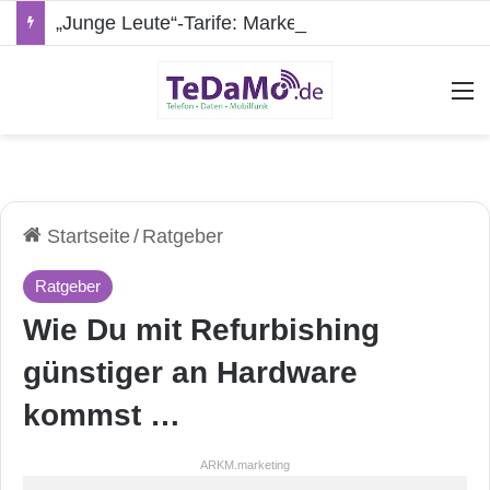
„Junge Leute“-Tarife: Marketing-Trick oder echte Vorteile?
A
Startseite
/
Ratgeber
Ratgeber
Wie Du mit Refurbishing
günstiger an Hardware
kommst …
ARKM.marketing