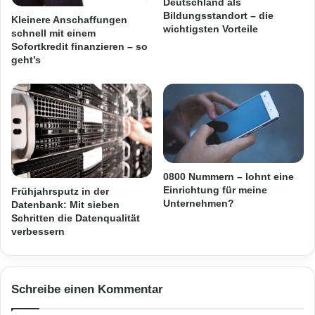
Deutschland als
t
u
Sie sicher sein können, dass Ihnen nicht
Bildungsstandort – die
Kleinere Anschaffungen
e
t
wichtigsten Vorteile
schnell mit einem
plötzlich der Zugang zu Ihrem Netzwerk
z
Sofortkredit finanzieren – so
e
geht’s
entzogen wird.
n
k
ö
Ein weiterer großer Vorteil von
n
Glasfaserkabeln ist ihre Fähigkeit, Daten in
n
e
beide Richtungen gleichzeitig zu übertragen.
n
Dies bedeutet, dass Sie sowohl Downloads als
,
0800 Nummern – lohnt eine
Einrichtung für meine
o
Frühjahrsputz in der
auch Uploads gleichzeitig durchführen können
Unternehmen?
Datenbank: Mit sieben
h
Schritten die Datenqualität
n
und Ihre Verbindung dadurch nicht
verbessern
e
verlangsamt wird. Darüber hinaus bietet ein
u
n
Glasfaseranschluss bessere Sicherheit als
s
Schreibe einen Kommentar
e
Kupferkabel oder andere veraltete
r