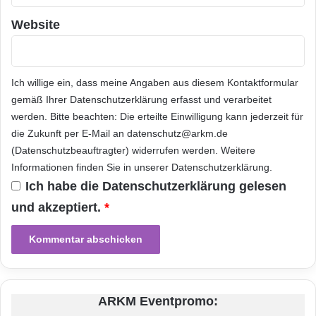
z
e
Website
Nachteile eines
n
Glasfaseranschlusses
Ich willige ein, dass meine Angaben aus diesem Kontaktformular
Nachdem wir uns bereits mit den Vorteilen
gemäß Ihrer
Datenschutzerklärung
erfasst und verarbeitet
werden. Bitte beachten: Die erteilte Einwilligung kann jederzeit für
eines Glasfaseranschlusses
die Zukunft per E-Mail an datenschutz@arkm.de
auseinandergesetzt haben, möchten wir nun
(Datenschutzbeauftragter) widerrufen werden. Weitere
Informationen finden Sie in unserer
Datenschutzerklärung
.
auch die möglichen Nachteile nicht außer Acht
Ich habe die
Datenschutzerklärung
gelesen
lassen.
und akzeptiert.
*
Zunächst einmal ist ein Glasfaseranschluss in
der Regel teurer als herkömmliche DSL- oder
Kabelanschlüsse. Auch sind nicht alle
ARKM Eventpromo:
Regionen bereits mit einem Glasfasernetz