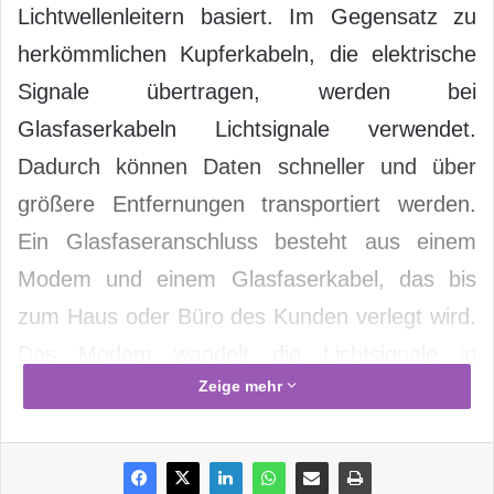
Lichtwellenleitern basiert. Im Gegensatz zu
herkömmlichen Kupferkabeln, die elektrische
Signale übertragen, werden bei
Glasfaserkabeln Lichtsignale verwendet.
Dadurch können Daten schneller und über
größere Entfernungen transportiert werden.
Ein Glasfaseranschluss besteht aus einem
Modem und einem Glasfaserkabel, das bis
zum Haus oder Büro des Kunden verlegt wird.
Das Modem wandelt die Lichtsignale in
Zeige mehr
elektrische Signale um, die dann von den
Geräten im Haus oder Büro empfangen
werden können.