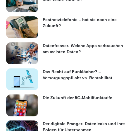
tatsächliche Übertragungsgeschwindigkeit
hängt von verschiedenen Faktoren ab, wie
Festnetztelefonie – hat sie noch eine
Zukunft?
beispielsweise der Entfernung zum nächsten
Verteilerpunkt oder der Auslastung des
Datenfresser: Welche Apps verbrauchen
Netzes.
am meisten Daten?
Abschließend lässt sich sagen, dass ein
Das Recht auf Funklöcher? –
Glasfaseranschluss nicht für jeden Haushalt
Versorgungspflicht vs. Rentabilität
die beste Wahl sein muss. Es gilt abzuwägen,
ob die höheren Kosten und eventuellen
Die Zukunft der 5G-Mobilfunktarife
Schwierigkeiten bei der Installation durch die
Vorteile eines schnellen und stabilen Internets
Der digitale Pranger: Datenleaks und ihre
ausgeglichen werden können.
Folgen für Unternehmen