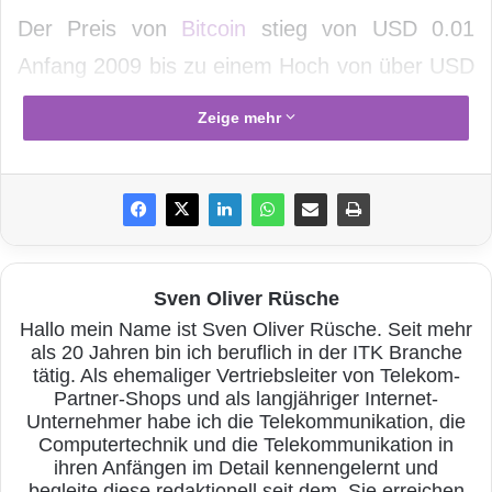
Der Preis von
Bitcoin
stieg von USD 0.01
Anfang 2009 bis zu einem Hoch von über USD
1.200 im Dezember 2013 an. Obwohl der
Zeige mehr
Preis darauf wieder stark abschwächte und bei
ca. USD 200 landete, stieg Bitcoin im Jahr
2016 wieder bis an die USD 700 Marke an.
Bitcoin Experten sind davon überzeugt, dass
der Preis langfristig stark ansteigen wird, da
Sven Oliver Rüsche
die Bitcoin Zahlungsakzeptanz jedes Jahr
Hallo mein Name ist Sven Oliver Rüsche. Seit mehr
als 20 Jahren bin ich beruflich in der ITK Branche
steigt und da das Angebot von Bitcoins fixiert
tätig. Als ehemaliger Vertriebsleiter von Telekom-
Partner-Shops und als langjähriger Internet-
ist. Das kreiert eine Situation, wobei die
Unternehmer habe ich die Telekommunikation, die
Nachfrage stätig steigt, das Angebot aber
Computertechnik und die Telekommunikation in
ihren Anfängen im Detail kennengelernt und
nicht langfristig steigen kann. Somit ist der
begleite diese redaktionell seit dem. Sie erreichen