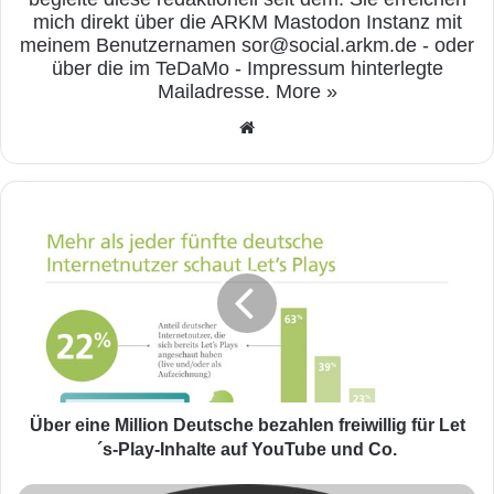
Preis von Bitcoin dazu prädestiniert
mich direkt über die ARKM Mastodon Instanz mit
meinem Benutzernamen sor@social.arkm.de - oder
anzusteigen.
über die im TeDaMo - Impressum hinterlegte
Mailadresse.
More »
We
bse
ite
Ü
b
e
Foto: Bitcoin.it
r
e
Natürlich gibt es auch Risiken bei dem
Kauf
i
n
von Bitcoins als Kapitalanlage
. Falls, zum
e
M
Beispiel, Bitcoin global von Regierungen auf
i
Über eine Million Deutsche bezahlen freiwillig für Let
einmal verboten wird, dann wird der Preis
l
´s-Play-Inhalte auf YouTube und Co.
l
langfristig nicht mehr ansteigen, da die
i