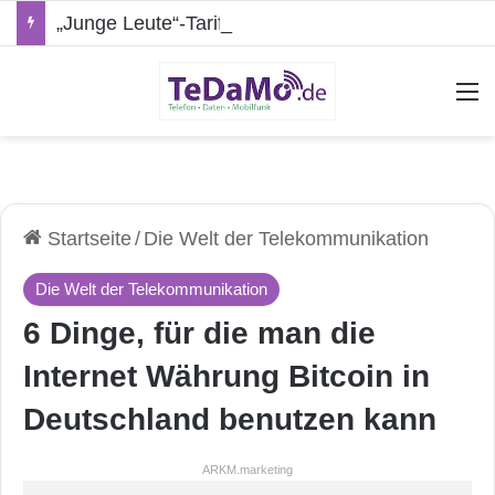
„Junge Leute“-Tarife: Marketing-Trick oder echte Vorteile?
A
Startseite
/
Die Welt der Telekommunikation
Die Welt der Telekommunikation
6 Dinge, für die man die
Internet Währung Bitcoin in
Deutschland benutzen kann
ARKM.marketing