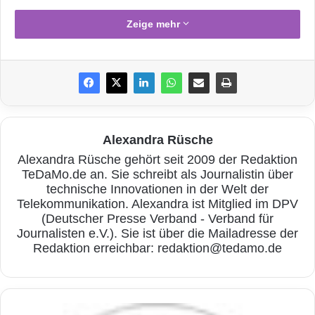
Zeige mehr
Alexandra Rüsche
Alexandra Rüsche gehört seit 2009 der Redaktion
TeDaMo.de an. Sie schreibt als Journalistin über
technische Innovationen in der Welt der
Telekommunikation. Alexandra ist Mitglied im DPV
Quelle: Clker-Free-Vector-
(Deutscher Presse Verband - Verband für
Images/pixabay.com
Journalisten e.V.). Sie ist über die Mailadresse der
Redaktion erreichbar: redaktion@tedamo.de
Um den Kunden bestmögliche Voraussetzung
zum Surfen bieten zu können, wird an der
6
Technologie laufend gefeilt. PC User jüngerer