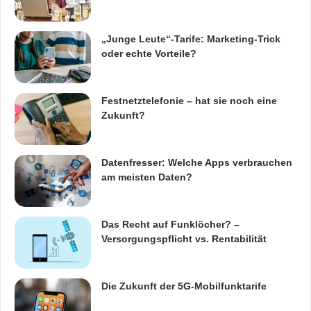
möglich gewesen ist.
„Junge Leute“-Tarife: Marketing-Trick
oder echte Vorteile?
Des Weiteren fügt Acision dem
Betreiberangebot umfangreiche
Festnetztelefonie – hat sie noch eine
Kommunikations-Dienste wie zum Beispiel
Zukunft?
Gruppen-Chat oder Status- und Medien-
Sharing hinzu. Diese Möglichkeiten in
Datenfresser: Welche Apps verbrauchen
Verbindung mit dem bereits gewonnenen
am meisten Daten?
Kundenvertrauen und der Kompatibilität mit
der weltweiten SMS-Benutzergemeinschaft
Das Recht auf Funklöcher? –
Versorgungspflicht vs. Rentabilität
gibt Mobilfunkbetreibern ein einzigartiges
Serviceangebot für Endkunden und
Die Zukunft der 5G-Mobilfunktarife
Unternehmen in die Hand. Ein entscheidender