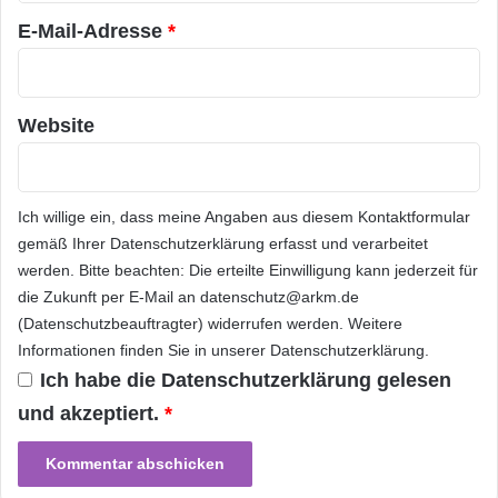
p
e
in aller Welt verfügbar werden, baut Acision
E-Mail-Adresse
*
n
auf die jahrelangen Erfahrungen, sein
a
n
Fachwissen sowie seine Führungsrolle bei
m
Website
Innovation und Marktdurchdringung, indem es
e
l
neue Massstäbe für Textnachrichten setzt und
d
u
Betreiber dabei unterstützt, ihre
Ich willige ein, dass meine Angaben aus diesem Kontaktformular
n
gemäß Ihrer
Datenschutzerklärung
erfasst und verarbeitet
Wettbewerbsposition durch IP-
g
werden. Bitte beachten: Die erteilte Einwilligung kann jederzeit für
e
Kommunikationsdienstleistungen zu stärken.
die Zukunft per E-Mail an datenschutz@arkm.de
n
(Datenschutzbeauftragter) widerrufen werden. Weitere
Informationen finden Sie in unserer
Datenschutzerklärung
.
Zu diesem Zweck werden verschiedene
Ich habe die
Datenschutzerklärung
gelesen
Massnahmen ergriffen: Erstens ermöglicht
und akzeptiert.
*
Acision Mobilfunkbetreibern Differenzierung
und neue Einnahmequellen mittels einer Reihe