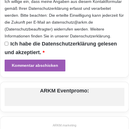
Ich willige ein, dass meine Angaben aus diesem Kontaktformular
v
gemäß Ihrer
Datenschutzerklärung
erfasst und verarbeitet
e
werden. Bitte beachten: Die erteilte Einwilligung kann jederzeit für
r
die Zukunft per E-Mail an datenschutz@arkm.de
g
(Datenschutzbeauftragter) widerrufen werden. Weitere
l
e
Informationen finden Sie in unserer
Datenschutzerklärung
.
i
Ich habe die
Datenschutzerklärung
gelesen
c
und akzeptiert.
*
h
b
a
r
m
i
t
ARKM Eventpromo:
E
r
d
b
e
ARKM.marketing
b