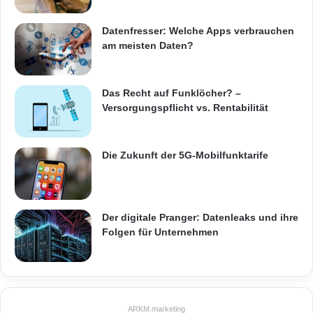
s
t
Datenfresser: Welche Apps verbrauchen
e
am meisten Daten?
n
B
e
r
Das Recht auf Funklöcher? –
i
Versorgungspflicht vs. Rentabilität
c
h
t
Die Zukunft der 5G-Mobilfunktarife
v
o
n
S
Der digitale Pranger: Datenleaks und ihre
w
Folgen für Unternehmen
i
s
s
R
e
ARKM.marketing