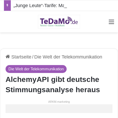
„Junge Leute“-Tarife: Marketing-Trick oder echte Vorteile?
A
Startseite
/
Die Welt der Telekommunikation
Die Welt der Telekommunikation
AlchemyAPI gibt deutsche
Stimmungsanalyse heraus
ARKM.marketing