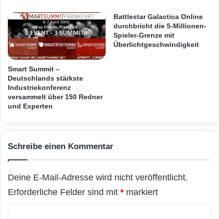
z
Orginal-Meldung:
t
Battlestar Galactica Online
e
durchbricht die 5-Millionen-
Spieler-Grenze mit
n
ARKM.marketing
Überlichtgeschwindigkeit
z
e
h
Smart Summit –
n
Deutschlands stärkste
J
Industriekonferenz
versammelt über 150 Redner
a
und Experten
Festnetz
Hardware
h
r
Informationstechnik
Internet
ITK
e
n
Schreibe einen Kommentar
Telekommunikation
m
e
h
Deine E-Mail-Adresse wird nicht veröffentlicht.
r
a
Erforderliche Felder sind mit
*
markiert
l
s
K