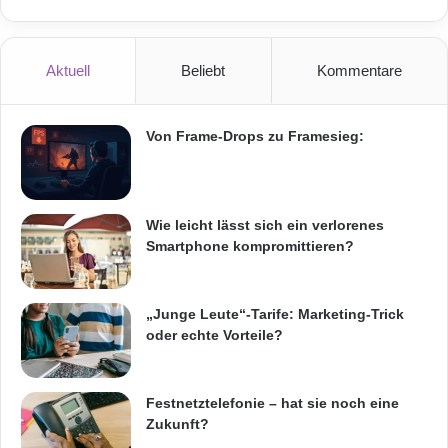
e
n
s
Aktuell
Beliebt
Kommentare
c
h
ä
Von Frame-Drops zu Framesieg:
d
e
n
,
l
Wie leicht lässt sich ein verlorenes
a
Smartphone kompromittieren?
u
t
d
„Junge Leute“-Tarife: Marketing-Trick
e
oder echte Vorteile?
m
n
e
Festnetztelefonie – hat sie noch eine
u
Zukunft?
e