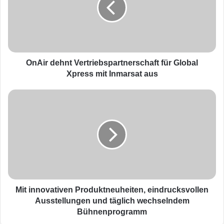
können. Bereits 37
r
d
Versicherungsunternehmen in ganz Europa
e
h
haben sich für die Technologie von SAS im
n
Zusammenhang mit Solvency II entschieden.
t
OnAir dehnt Vertriebspartnerschaft für Global
V
Xpress mit Inmarsat aus
e
AGCS hatte im Rahmen seiner Solvency-II-
r
M
t
Initiative ein Data-Governance-Team aus
i
r
t
Datenmanagement- und IT-Experten ins
i
i
e
n
Leben gerufen. Diesem Team liefert die
b
n
Lösung, die auf der „DataFlux Data
s
o
p
v
Management Platform“ von SAS basiert, einen
a
a
r
t
ständigen und präzisen Überblick über die
Mit innovativen Produktneuheiten, eindrucksvollen
t
i
Ausstellungen und täglich wechselndem
Datenqualität mittels eines Dashboards.
n
v
Bühnenprogramm
e
e