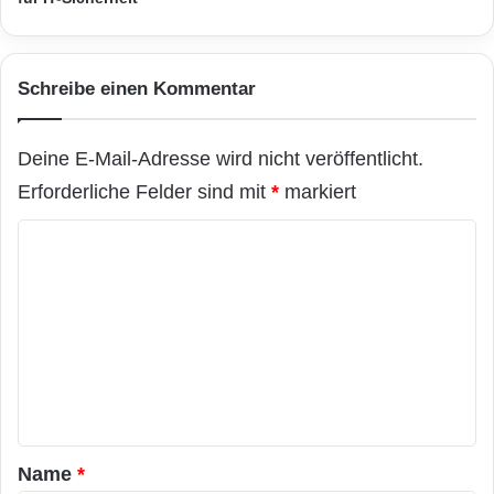
s
d
Daten, die wir unseren Entscheidungen
m
r
i
u
zugrunde legen?“, so Rolf Neuerburg, Data
t
c
Schreibe einen Kommentar
Governance Manager von Allianz Global
I
k
n
s
Corporate Specialty. „Die Antworten darauf
m
v
Deine E-Mail-Adresse wird nicht veröffentlicht.
a
o
liefert uns das System in granularer Form – so
r
Erforderliche Felder sind mit
*
markiert
l
können wir einfach vorrechnen, welche
s
l
K
a
e
Auswirkungen eine weitere Verbesserung der
t
n
o
Datenqualität haben wird. Das macht es uns
a
A
m
u
u
wesentlich leichter, dafür Freigaben vom
s
s
m
s
Management zu bekommen. Bereits heute
e
t
haben wir große Fortschritte erzielt und unsere
n
e
l
Datenqualität insgesamt um rund 15 Prozent
t
l
a
verbessert.“ Neuerburg sieht in der Initiative
u
Name
*