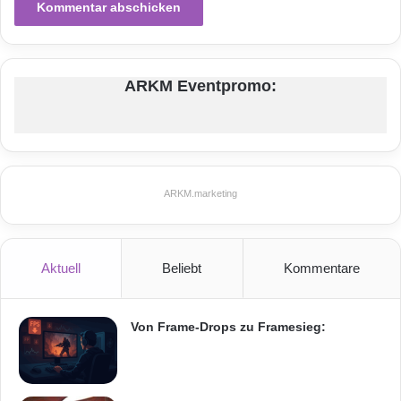
d
Voraussetzung, um komplexe
e
m
Kapitalisierungsanforderungen sicher steuern
B
ARKM Eventpromo:
ü
zu können. In der
Zusammenarbeit
mit
h
Versicherern legt SAS größten Wert auf die
n
e
Empfehlung, nicht nur auf Technologie zu
n
setzen, sondern auch Prozesse und
p
ARKM.marketing
r
Organisationsstrukturen zu schaffen, die eine
o
g
Data Governance unterstützen. Die von AGCS
r
Aktuell
Beliebt
Kommentare
aufgebaute Lösung kann branchenweit als
a
m
vorbildlich gelten.
m
Von Frame-Drops zu Framesieg:
Orginal-Meldung: