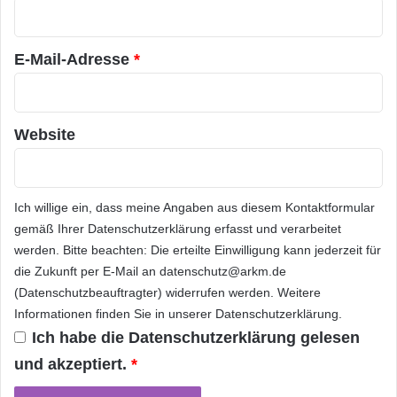
n
r
weitere Vorteile: „Natürlich unterstützt eine
g
*
e
hohe Datenqualität und die Möglichkeit, diese
n
E-Mail-Adresse
*
Datenqualität zu dokumentieren, die
u
n
Compliance im Hinblick auf Solvency II. Wir
d
t
sind aber auch der Überzeugung, dass wir
Website
ä
dadurch mehr Effizienz und
g
l
Wettbewerbsfähigkeit
erreichen. Aus diesem
i
Ich willige ein, dass meine Angaben aus diesem Kontaktformular
Grund wenden wir unser Data-Governance-
c
gemäß Ihrer
Datenschutzerklärung
erfasst und verarbeitet
h
werden. Bitte beachten: Die erteilte Einwilligung kann jederzeit für
Programm auch auf alle Daten im
w
die Zukunft per E-Mail an datenschutz@arkm.de
e
Unternehmen an und nicht nur auf die, die für
(Datenschutzbeauftragter) widerrufen werden. Weitere
c
Solvency II relevant sind.“
Informationen finden Sie in unserer
Datenschutzerklärung
.
h
s
Ich habe die
Datenschutzerklärung
gelesen
e
und akzeptiert.
*
Eine zuverlässige Datenbasis gerade im
l
n
Risikobereich ist eine zwingende