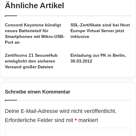
e
o
Ähnliche Artikel
Flugzeugs wird der Dienst abgehende
u
r
Verbindungen mit bis zu 50 Mbps und
h
p
e
o
eingehende Verbindungen mit bis zu 4,4 Mbps
Concord Keystone kündigt
SSL-Zertifikate sind bei Host
i
r
neues Batterieteil für
Europe Virtual Server jetzt
t
unterstützen – und somit das gleiche
a
Smartphones mit Mikro-USB-
inklusive
i
t
Port an
Benutzererlebnis wie terrestrische
n
e
S
u
Zertificons Z1 SecureHub
Einladung zur PK in Berlin,
Breitbandzugänge bieten können. Dabei
a
n
ermöglicht den sicheren
30.03.2012
handelt es sich um das einzige Ka-band-
n
Versand großer Dateien
d
F
S
Netzwerk, das auf eine lückenlose
r
p
a
e
Netzabdeckung
rund um den Globus
Schreibe einen Kommentar
n
c
ausgelegt ist. In Kombination mit OnAirs
c
i
i
a
einzigartigem Netzwerk aus über 80
Deine E-Mail-Adresse wird nicht veröffentlicht.
s
l
behördlichen Zulassungen und mehr als 350
c
t
Erforderliche Felder sind mit
*
markiert
o
y
Roaming-Vereinbarungen mit
s
K