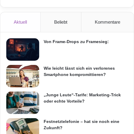
Weise einen Mehrwert bieten wird.“
OnAir, mittlerweile ein führender Anbieter von
Aktuell
Beliebt
Kommentare
globalen SBB- und GX-Diensten für die
kommerzielle Luftfahrt, wird seine
Von Frame-Drops zu Framesieg:
Führungsrolle im Sektor mit dieser neuen
Vereinbarung behaupten und dabei
Wie leicht lässt sich ein verlorenes
sicherstellen, dass sich das Unternehmen als
Smartphone kompromittieren?
Massstab für Industrielösungen etablieren
wird.
„Junge Leute“-Tarife: Marketing-Trick
oder echte Vorteile?
Informationen zu OnAir
Festnetztelefonie – hat sie noch eine
Mit 48 Kunden auf fünf Kontinenten setzt
Zukunft?