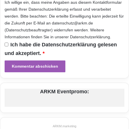
Ich willige ein, dass meine Angaben aus diesem Kontaktformular
S
immer, was sie erwartet – ganz egal wann und
gemäß Ihrer
Datenschutzerklärung
erfasst und verarbeitet
o
werden. Bitte beachten: Die erteilte Einwilligung kann jederzeit für
l
wohin sie fliegen.“
die Zukunft per E-Mail an datenschutz@arkm.de
v
e
(Datenschutzbeauftragter) widerrufen werden. Weitere
„Unsere Beziehungen zu OnAir bestehen seit
n
Informationen finden Sie in unserer
Datenschutzerklärung
.
c
Ich habe die
Datenschutzerklärung
gelesen
geraumer Zeit“, so Leo Mondale, der
y
und akzeptiert.
*
I
Geschäftsführer von Inmarsat GX. „Im Jahr
I
2006 wurde OnAir zu unserem ersten SBB-
m
i
Vertriebspartner und im Jahr 2009 erhielt das
t
Unternehmen einen Preis, weil es am
S
A
ARKM Eventpromo:
umfangreichsten zur Wachstumsentwicklung
S
von SBB beigetragen hat. Wir haben vollstes
Vertrauen, dass OnAir Fluggesellschaften und
Fluggästen mit Global Xpress auf die gleiche
ARKM.marketing