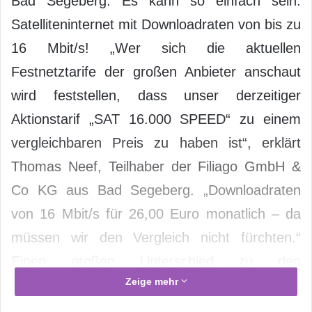
Bad Segeberg. Es kann so einfach sein:
Satelliteninternet mit Downloadraten von bis zu
16 Mbit/s! „Wer sich die aktuellen
Festnetztarife der großen Anbieter anschaut
wird feststellen, dass unser derzeitiger
Aktionstarif „SAT 16.000 SPEED“ zu einem
vergleichbaren Preis zu haben ist“, erklärt
Thomas Neef, Teilhaber der Filiago GmbH &
Co KG aus Bad Segeberg. „Downloadraten
von 16 Mbit/s für 26,00 Euro monatlich – da
müssen wir den Vergleich nicht fürchten.“
Einen großen Unterschied zu den
Zeige mehr
kabelgebundenen Diensten gilt es jedoch beim
Satelliteninternet zu beachten: Es ist überall