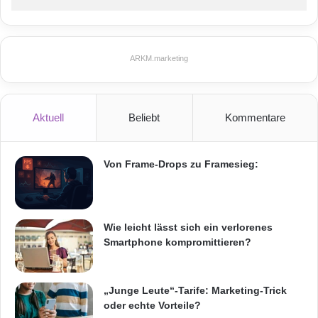
a
t
i
o
ARKM.marketing
n
Aktionstarif "SAT 16.000 SPEED"
D
U
Anbieter von Satelliteninternet
FILIAGO
A
Aktuell
Beliebt
Kommentare
L
Satelliteninternet mit Downloadraten
S
A
Teilhaber der Filiago GmbH & Co KG aus Bad
Von Frame-Drops zu Framesieg:
T
Segeberg
A
Thomas Neef
World Wide Web
Wie leicht lässt sich ein verlorenes
Smartphone kompromittieren?
„Junge Leute“-Tarife: Marketing-Trick
oder echte Vorteile?