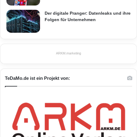
Kommunikationsleistung
Der digitale Pranger: Datenleaks und ihre
Kommunikationstechnologie
Kostenlos
Folgen für Unternehmen
Marke
Tarif
Telefon-Flatrate
Unitymedia
Unitymedia Business
Vertragslaufzeit
Was? Das geht?
ARKM.marketing
TeDaMo.de ist ein Projekt von: