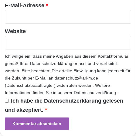
l
D
Aktivierungsgebühren und Versandkosten.
E-Mail-Adresse
*
i
a
c
t
„Die Entwicklung der vergangenen Jahre zeigt,
h
e
n
dass Heimarbeitsplätze zunehmend an
Website
v
o
Attraktivität gewinnen und sich dort mithilfe
l
moderner
Kommunikationstechnologie
u
Ich willige ein, dass meine Angaben aus diesem Kontaktformular
m
problemlos büroungebunden arbeiten lässt. In
gemäß Ihrer
Datenschutzerklärung
erfasst und verarbeitet
e
werden. Bitte beachten: Die erteilte Einwilligung kann jederzeit für
Verbindung mit unseren Internet-Produkten
n
i
die Zukunft per E-Mail an datenschutz@arkm.de
erhalten Gewerbetreibende für solche und
m
(Datenschutzbeauftragter) widerrufen werden. Weitere
A
andere Szenarien durch das Mobilfunk- und
Informationen finden Sie in unserer
Datenschutzerklärung
.
L
Ich habe die
Datenschutzerklärung
gelesen
TV-Angebot nun alle
D
und akzeptiert.
*
I
Kommunikationsleistungen aus einer Hand“,
T
A
sagt Hans Martin Czermin, Senior Vice
L
President B2B bei Unitymedia.
K