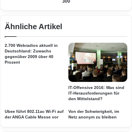
300
-
r
I
H
n
i
t
g
Ähnliche Artikel
e
h
Quelle: Unitymedia
r
-
n
S
2.700 Webradios aktuell in
Unitymedia bringt digitales TV an den
e
p
Deutschland: Zuwachs
t
e
gegenüber 2009 über 40
Arbeitsplatz
m
e
Prozent
i
d
t
-
Mit der TV-Produkterweiterung auf den
b
I
i
Business-Bereich erhalten nun auch die
n
IT-Offensive 2016: Was sind
s
t
IT-Herausforderungen für
Geschäftskunden von Unitymedia ein B2B-
z
e
den Mittelstand?
u
r
Kommunikationspaket inklusive digitalem
4
n
Ubee führt 802.11ac Wi-Fi auf
Von der Schwierigkeit, im
Fernsehen aus einer Hand. Die neue TV-
0
e
der ANGA Cable Messe vor
Netz anonym zu bleiben
0
t
Komponente ist Bestandteil des Unitymedia 3-
M
i