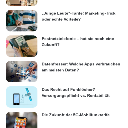
Markenauftritts, was sich unter anderem in
neuen Werbemitteln mit dem Slogan „Wenn
„Junge Leute“-Tarife: Marketing-Trick
oder echte Vorteile?
alle Work, muss einer Flow“ widerspiegelt.
Quelle: unitymedia
Festnetztelefonie – hat sie noch eine
Zukunft?
ARKM.marketing
Datenfresser: Welche Apps verbrauchen
am meisten Daten?
Das Recht auf Funklöcher? –
Aktvierungsgebühr
Datenvolumen
Versorgungspflicht vs. Rentabilität
Geschäftskunde
HD-Sender
Internet
Die Zukunft der 5G-Mobilfunktarife
Kabelnetzbetreiber