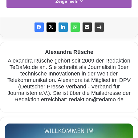
Zeige mehr
ein größeres Datenvolumen benötigt, erhält im
Tarif „Mobile 4 GB“ für netto 14,90 Euro
monatlich und im Tarif „Mobile 10 GB“ für
netto 34,90 Euro im Monat eine passende
Lösung. Beide Pakete, die zudem kostenloses
Alexandra Rüsche
Alexandra Rüsche gehört seit 2009 der Redaktion
Telefonieren und kostenlosen SMS-Versand in
TeDaMo.de an. Sie schreibt als Journalistin über
alle deutschen Netze umfassen, sind den
technische Innovationen in der Welt der
Telekommunikation. Alexandra ist Mitglied im DPV
Office Internet & Phone Tarifen 150, 200 und
(Deutscher Presse Verband - Verband für
Journalisten e.V.). Sie ist über die Mailadresse der
400 bis zu fünf Mal zubuchbar. Wer keine
Redaktion erreichbar: redaktion@tedamo.de
Telefon-Flatrate benötigt und mit weniger
Datenvolumen auskommt, kann den Tarif
„Mobile Business 500 MB“ einmal kostenlos zu
U
n
allen Office Internet & Phone Tarifen