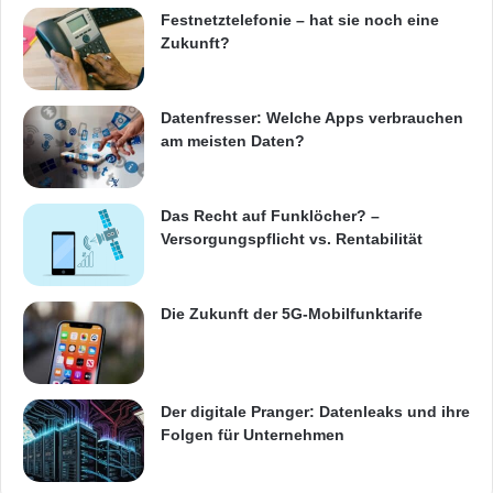
Ideen und Erfindungen sowohl in der
Festnetztelefonie – hat sie noch eine
Zukunft?
Forschung und Entwicklung von Ressourcen,
als auch bei Unternehmensprozessen und der
Datenfresser: Welche Apps verbrauchen
Umwelt zu arbeiten. Wir sind bemüht, die FE-
am meisten Daten?
Fähigkeiten, die ein Kernbestandteil des
Unternehmens und damit das Ergebnis der
Das Recht auf Funklöcher? –
Versorgungspflicht vs. Rentabilität
technologischen Entwicklung in Taiwan sind,
auch international bekannt zu machen, um
Die Zukunft der 5G-Mobilfunktarife
den Ruf taiwanesischer Technologie im
internationalen akademischen Umfeld zu
stärken. Die Tatsache, dass wir bereits zum
Der digitale Pranger: Datenleaks und ihre
neunten Mal in Folge für die Präsentation
Folgen für Unternehmen
unserer Arbeiten auf der ISSCC ausgewählt