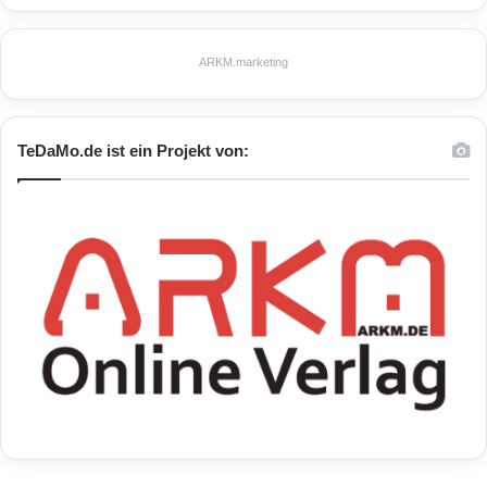
wurden, ist nicht nur eine Ehre für MediaTek,
sondern auch eine Anerkennung unserer
ARKM.marketing
Leistung, die ihresgleichen sucht. Auch in
Zukunft wird MediaTek seine Ressourcen und
TeDaMo.de ist ein Projekt von:
das Umfeld durch die Förderung von neuem
FE-Potenzial und Technologien weiter
entwickeln und damit die internationale
Visibilität und industrielle Konkurrenzfähigkeit
der taiwanesischen Technologie insgesamt
stärken.“
Über MediaTek Inc.
MediaTek Inc. ist ein führender, fabrikloser