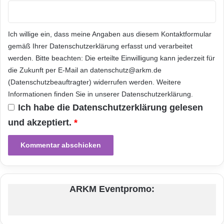
u
und Wi-Fi HotSpot, Bluetooth 4.0+HS Dual-
g
f
Mode Operation und GPS/ Galileo/ SBAS/
e
d
w
e
Ich willige ein, dass meine Angaben aus diesem Kontaktformular
QZSS) sowie drahtlosen FM-
ä
r
gemäß Ihrer
Datenschutzerklärung
erfasst und verarbeitet
h
I
Sendeempfängern, und wie diese auf
werden. Bitte beachten: Die erteilte Einwilligung kann jederzeit für
l
S
Einzelchips funktionieren, um Interferenz zu
die Zukunft per E-Mail an datenschutz@arkm.de
t
S
(Datenschutzbeauftragter) widerrufen werden. Weitere
C
vermeiden, die durch den Betrieb koexistenter,
C
Informationen finden Sie in unserer
Datenschutzerklärung
.
drahtloser Telekommunikationssysteme
a
Ich habe die
Datenschutzerklärung
gelesen
u
entsteht. Das Papier diskutiert ebenfalls die
und akzeptiert.
*
s
g
Wärmeenergie, die von in den Chip
e
integrierten CMOS Leistungsverstärkern
w
ä
erzeugt wird, und wie diese die GPS-
h
Empfangsfähigkeiten nennenswert erhöhen.
l
ARKM Eventpromo:
t
Das zweite Papier beschäftigt sich mit
Einzelchip-Stromverwaltungseinheiten (PMUs),