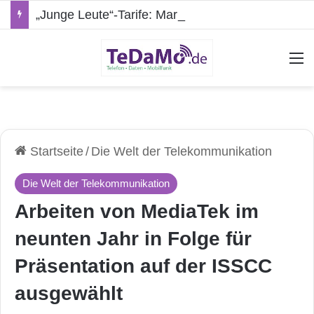
„Junge Leute“-Tarife: Marketing-Trick oder echte Vorteile?
A
Startseite
/
Die Welt der Telekommunikation
Die Welt der Telekommunikation
Arbeiten von MediaTek im
neunten Jahr in Folge für
Präsentation auf der ISSCC
ausgewählt