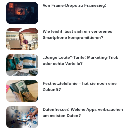
e
Von Frame-Drops zu Framesieg:
i
n
e
n
Wie leicht lässt sich ein verlorenes
k
Smartphone kompromittieren?
ü
r
z
„Junge Leute“-Tarife: Marketing-Trick
l
oder echte Vorteile?
i
c
h
Festnetztelefonie – hat sie noch eine
p
Zukunft?
r
e
i
s
Datenfresser: Welche Apps verbrauchen
g
am meisten Daten?
e
k