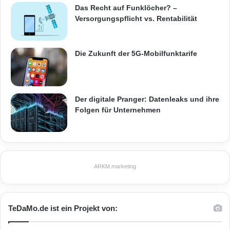
r
Das Recht auf Funklöcher? –
ö
Versorgungspflicht vs. Rentabilität
n
t
e
Die Zukunft der 5G-Mobilfunktarife
n
?
C
o
Der digitale Pranger: Datenleaks und ihre
n
Folgen für Unternehmen
t
r
a
c
t
f
ARKM.marketing
o
r
a
S
TeDaMo.de ist ein Projekt von:
i