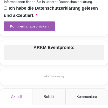
o
Informationen finden Sie in unserer
Datenschutzerklärung
.
h
n
Benutzererfahrungen zu ermöglichen und die
Ich habe die
Datenschutzerklärung
gelesen
A
besten und umfassendsten Lösungskonzepte
c
und akzeptiert.
*
u
für
Netzwerkspeicher
anzubieten.
o
T
e
Orginal-Meldung:
c
h
ARKM Eventpromo:
n
ARKM.marketing
o
l
o
g
i
ARKM.marketing
e
Festnetz
Hardware
s
f
Informationstechnik
Internet
ITK
ü
Aktuell
Beliebt
Kommentare
r
Telekommunikation
s