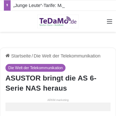
„Junge Leute“-Tarife: Marketing-Trick oder echte Vorteile?
A
Startseite
/
Die Welt der Telekommunikation
Die Welt der Telekommunikation
ASUSTOR bringt die AS 6-
Serie NAS heraus
ARKM.marketing