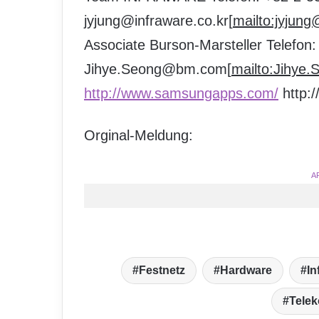
jyjung@infraware.co.kr[
mailto:jyjung
Associate Burson-Marsteller Telefon
Jihye.Seong@bm.com[
mailto:Jihy
http://www.samsungapps.com/
http:/
Orginal-Meldung:
A
Festnetz
Hardware
In
Tele