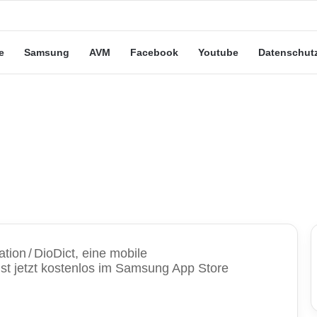
eute“-Tarife: Marketing-Trick oder echte Vorteile?
e
Samsung
AVM
Facebook
Youtube
Datenschut
ation
/
DioDict, eine mobile
t jetzt kostenlos im Samsung App Store