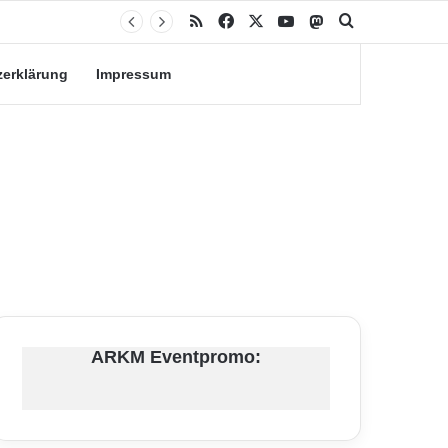
RSS
Facebook
X
YouTube
Mastodon
Suche nach
zerklärung
Impressum
ARKM Eventpromo: