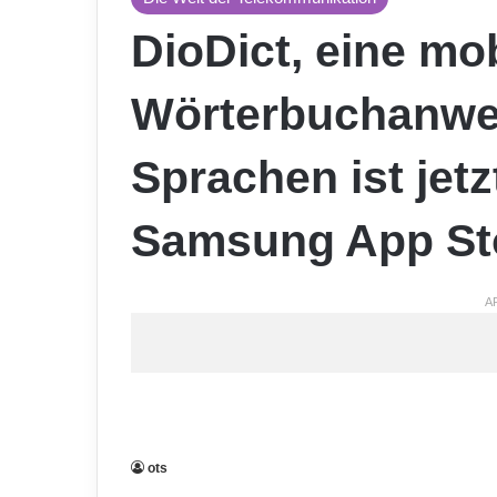
DioDict, eine mo
Wörterbuchanwe
Sprachen ist jetz
Samsung App Sto
A
ots