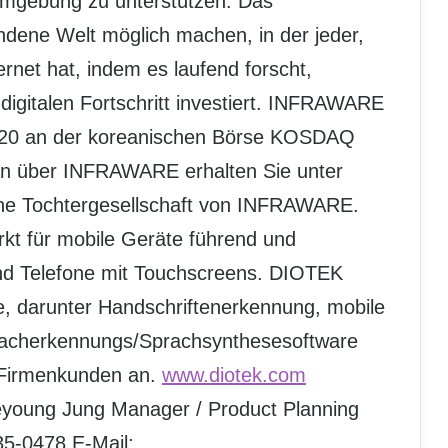
umgebung zu unterstützen. Das
dene Welt möglich machen, in der jeder,
rnet hat, indem es laufend forscht,
igitalen Fortschritt investiert. INFRAWARE
1020 an der koreanischen Börse KOSDAQ
nen über INFRAWARE erhalten Sie unter
ine Tochtergesellschaft von INFRAWARE.
kt für mobile Geräte führend und
und Telefone mit Touchscreens. DIOTEK
e, darunter Handschriftenerkennung, mobile
acherkennungs/Sprachsynthesesoftware
 Firmenkunden an.
www.diotek.com
eeyoung Jung Manager / Product Planning
5-0478 E-Mail: