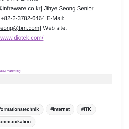
@infraware.co.kr
] Jihye Seong Senior
: +82-2-3782-6464 E-Mail:
e.Seong@bm.com
] Web site:
/
www.diotek.com/
RKM.marketing
formationstechnik
Internet
ITK
kommunikation