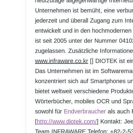
heutzutage allgegenwärtige Internet
Unternehmen ist bemüht, eine verbun
jederzeit und überall Zugang zum Inte
entwickelt und in den hochmodernen d
ist seit 2005 unter der Nummer 04
zugelassen. Zusätzliche Informatio
www.infraware.co.kr
[
] DIOTEK ist e
Das Unternehmen ist im Softwaremar
konzentriert sich auf Smartphones 
bietet weltweit verschiedene Produkt
Wörterbücher, mobiles OCR und Spr
sowohl für
Endverbraucher
als auch
[
http://www.diotek.com/
] Kontakt: J
Team INFRAWARE Telefon: +82-2-53