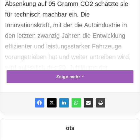
Absenkung auf 95 Gramm CO2 schätzte sie
für technisch machbar ein. Die
Innovationskraft, mit der die Autoindustrie in
den letzten zwanzig Jahren die Entwicklung
effizienter und leistungsstarker Fahrzeuge
vorangetrieben hat und weiter antreiben wird,
wird anlässlich des 20. Jubiläums der
Zeige mehr
Handelsblatt Jahrestagung „Die Automobil-
Industrie“ (12. Juli 2012, München) unter
anderem durch die Präsentation von zwei
aktuellen BMW Modellen gezeigt.
http://bit.ly/LANgLE
ots
Das Automobil im 21. Jahrhundert – der i8