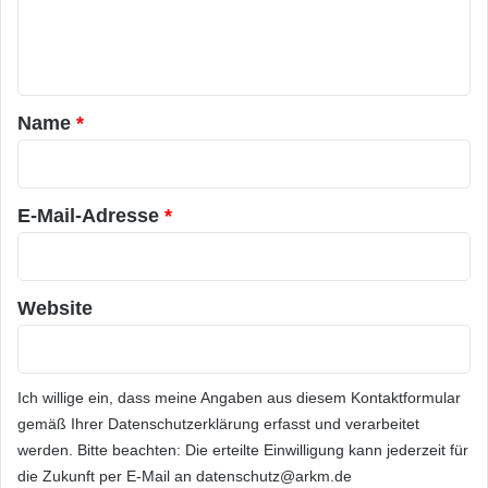
e
von Verbrennungsmotoren und
n
Elektroantrieben vergleicht Prof. Dr.-Ing. Ulrich
t
Spicher (Karlsruher Institut für Technologie).
a
Name
*
r
Dynamik der asiatischen Märkte
*
E-Mail-Adresse
*
Einen Einblick in den indischen Markt gibt
Soumitra Bhattacharya (Bosch Limited). Am
Beispiel der Entwicklung von Faurecia in China
Website
zeigt Yann Delabrière (Faurecia) die
Erfolgsparameter für den chinesischen Markt.
Ich willige ein, dass meine Angaben aus diesem Kontaktformular
Dr. Rolf Breidenbach (HELLA KGaA Hueck
gemäß Ihrer
Datenschutzerklärung
erfasst und verarbeitet
Co.) erläutert, wie insbesondere deutsche
werden. Bitte beachten: Die erteilte Einwilligung kann jederzeit für
die Zukunft per E-Mail an datenschutz@arkm.de
Zulieferer vom globalen Ausbau der