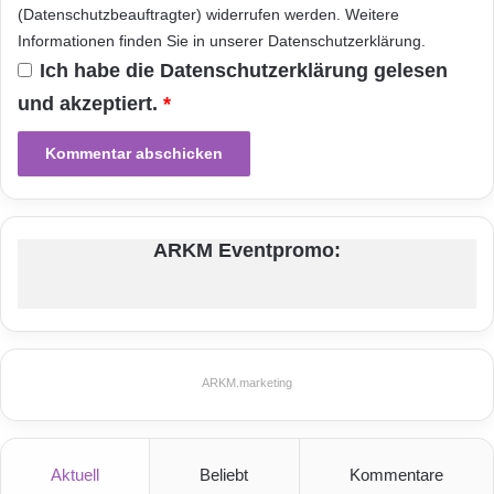
(Datenschutzbeauftragter) widerrufen werden. Weitere
Fahrzeugproduktion profitieren können.
Informationen finden Sie in unserer
Datenschutzerklärung
.
Ich habe die
Datenschutzerklärung
gelesen
Das vollständige Programm im Internet:
und akzeptiert.
*
http://bit.ly/LANgLE
Orginal-Meldung:
ARKM Eventpromo:
ARKM.marketing
ARKM.marketing
Festnetz
Hardware
Informationstechnik
Internet
ITK
Aktuell
Beliebt
Kommentare